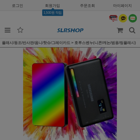
로그인
회원가입
주문조회
마이페이지
1,500원 적립
플래시/동조/반사판/옴니/핫슈/그레이카드
>
호루스벤누(니콘/캐논/범용/링플래시)