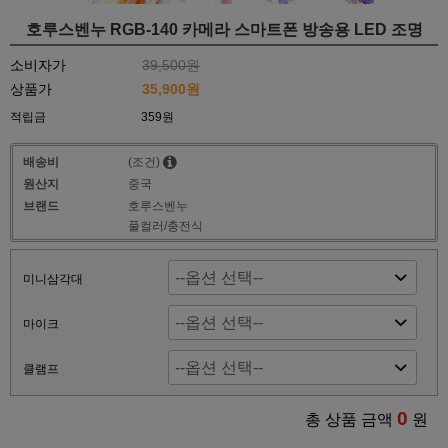
호루스벤누 RGB-140 카메라 스마트폰 방송용 LED 조명
소비자가
39,500원
상품가
35,900원
적립금
359원
배송비
(조건)
원산지
중국
브랜드
호루스벤누
풀컬러/충전식
미니삼각대
마이크
클램프
0
총 상품 금액
원