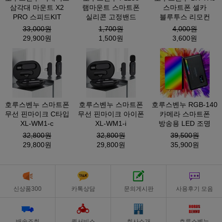
삼각대 마운트 X2
램마운트 스마트폰
스마트폰 셀카
PRO 스피드KIT
실리콘 고정밴드
블루투스 리모컨
33,000원
1,700원
4,000원
29,900원
1,500원
3,600원
호루스벤누 스마트폰
호루스벤누 스마트폰
호루스벤누 RGB-140
무선 핀마이크 C타입
무선 핀마이크 아이폰
카메라 스마트폰
XL-WM1-c
XL-WM1-i
방송용 LED 조명
32,800원
32,800원
39,500원
29,800원
29,800원
35,900원
신상품300
카톡상담
문의게시판
사용후기 모음
배송조회
퀵서비스
회사소개
호루스벤누