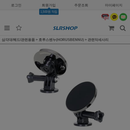
로그인
회원가입
주문조회
마이페이지
1,500원 적립
삼각대/헤드/관련용품
>
호루스벤누(HORUSBENNU)
>
관련악세사리