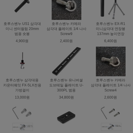
호루스벤누 US1 삼각대
호루스벤누 카메라
호루스벤누 EX-R1
미니 센터컬럼 20mm
삼각대 플레이트 1/4 나사
미니삼각대 연장봉
범용 숏봉
Screw9
137mm 높이연장
4,900원
2,400원
6,400원
호루스벤누 삼각대용
호루스벤누 유니버셜
호루스벤누 카메라
카운터웨잇 FX-5LX전용
도브테일 플레이트 U-
삼각대 플레이트 1/4 나사
가방걸이
300PL 범용
Screw4
13,000원
34,800원
2,600원