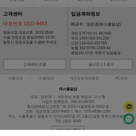
고객센터
입금계좌정보
대표번호 1833-9463
예금주 : 양은경(에스엘알샵)
영등포점 대표번호: 1833-3540
국민 575701-01-367085
서울 영등포점 평일10:00~19:30
우리 1005-502-541256
방문시 영등포점을 이용해 주세요
신한 110-422-657765
농협 352-0795-1003-43
평일16시이전 주문시 당일발송
고객센터 연결
실시간 1:1 문의
이용안내
이용약관
개인정보처리방침
PC버전
에스엘알샵
대표 : 양은경 ㅣ 개인정보 보호 책임자 : 이수환
사업자 등록번호 : 206-31-86750
통신판매업신고번호 : 제 2025-서울영등포-0932 호
전화 : 대표번호 1833-9463 ㅣ 팩스 : 070-4639-1299
주소 : 서울특별시 영등포구 가마산로65길 15, 2층(신길동 호루스벤누빌딩)
TEL.1833-3540
사업자정보확인