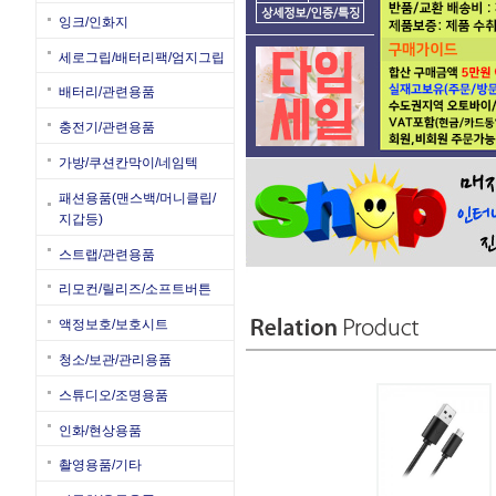
잉크/인화지
세로그립/배터리팩/엄지그립
배터리/관련용품
충전기/관련용품
가방/쿠션칸막이/네임텍
패션용품(맨스백/머니클립/
지갑등)
스트랩/관련용품
리모컨/릴리즈/소프트버튼
액정보호/보호시트
청소/보관/관리용품
스튜디오/조명용품
인화/현상용품
촬영용품/기타