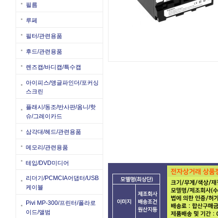
필름
루페
필터/관련용품
후드/관련용품
렌즈캡/바디캡/특수캡
아이피스/앵글파인더/포커싱
스크린
플래시/동조/반사판/옴니/핫
슈/그레이카드
삼각대/헤드/관련용품
메모리/관련용품
테입/DVD미디어
리더기/PCMCIA어댑터/USB
케이블
Pivi MP-300/프린터/폴라로
이드/앨범