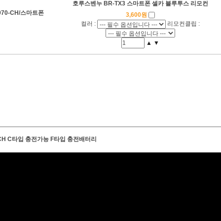
호루스벤누 BR-TX3 스마트폰 셀카 블루투스 리모컨
70-CH/스마트폰
3,600원
컬러 :
리모컨클립 :
▲
▼
-CH C타입 충전가능 F타입 충전배터리