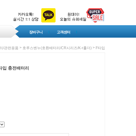
장바구니
고객센터
>
>
리/관련용품
호루스벤누(호환배터리/CR시리즈/K-r홀더)
F타입
F타입 충전배터리