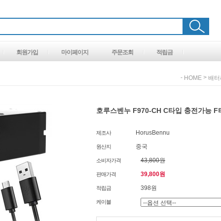
회원가입
마이페이지
주문조회
적립금
-
>
HOME
배터
호루스벤누 F970-CH C타입 충전가능 
HorusBennu
제조사
중국
원산지
43,800원
소비자가격
39,800원
판매가격
398원
적립금
케이블