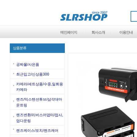
메인페이지
회사소개
이용안내
상품분류
공짜몰/사은품
최근입고/신상품300
카메라/세트상품/수중,일회용
카메라
렌즈/익스텐션튜브/삼각대마
운트링
렌즈변환/리버스어댑터/접사,
업다운링
렌즈케이스/포치/렌즈캐어