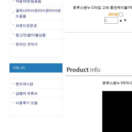
자동차/운동용품
호루스벤누 C타입 고속 충전케이블 F9
갤럭시/아이팟/아이폰/아이패
800원
드용품
▲
▼
브랜드전문관
중고/진열/이월상품
온라인 견적서
커뮤니티
호루스벤누 F970
문의게시판
샵멤버 유튜브
사용후기 모음