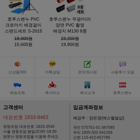
호루스벤누 PVC
호루스벤누 무광/미러
크로마키 배경걸이
양면 PVC 촬영
스탠드세트 S-2015
배경지 M130 8종
18,000원
23,200원
15,600원
19,900원
신상품300
카톡상담
문의게시판
사용후기 모음
배송조회
퀵서비스
회사소개
호루스벤누
고객센터
입금계좌정보
대표번호 1833-9463
예금주 : 양은경(에스엘알샵)
영등포점 대표번호: 1833-3540
국민 575701-01-367085
서울 영등포점 평일10:00~19:30
우리 1005-502-541256
방문시 영등포점을 이용해 주세요
신한 110-422-657765