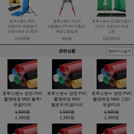
호루스벤누 PVC
호루스벤누 4인치
호루스벤누 Q-2M 이동식
크로마키 배경걸이
A클램프 CP-A4 다용도/
스피드 크로마키 배경
스탠드세트 S-2015
배경고정집게
그린
15,600원
990원
128,000원
관련상품
장바구니 담기
호루스벤누 양면 PVC
호루스벤누 양면 PVC
호루스벤누 양면 PVC
촬영배경 M60 블루/
촬영배경 M60
촬영배경 M60 그린/
무광/미러
옐로우/무광/미러
무광/미러
1,500원
1,500원
1,500원
1,350원
1,350원
1,350원