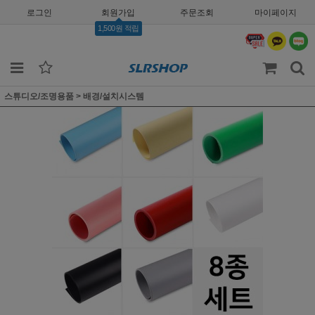
로그인
회원가입
주문조회
마이페이지
1,500원 적립
스튜디오/조명용품
>
배경/설치시스템