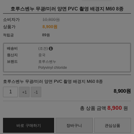
호루스벤누 무광/미러 양면 PVC 촬영 배경지 M60 8종
소비자가
10,800원
상품가
8,900
원
적립금
89원
배송비
(조건)
원산지
중국
브랜드
호루스벤누
Polyvinyl chloride
호루스벤누 무광/미러 양면 PVC 촬영 배경지 M60 8종
8,900
원
+1
-1
8,900
총 상품 금액
원
바로 구매하기
장바구니
관심상품