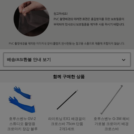
배송/AS/환불 안내 보기
함께 구매한 상품
호루스벤누 GV-2
라이트닝 EX1 배경걸이
호루스벤누 G-3M 헤비
스튜디오 촬영용
크로스바 75cm 단품
가로봉 크로마키 배경
크로마키 장갑 블루
2개1세트
크로스바