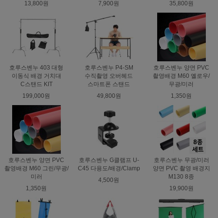
13,800원
7,900원
35,800원
호루스벤누 403 대형
호루스벤누 P4-SM
호루스벤누 양면 PVC
이동식 배경 거치대
수직촬영 오버헤드
촬영배경 M60 옐로우/
C스탠드 KIT
스마트폰 스탠드
무광/미러
199,000원
49,800원
1,350원
호루스벤누 양면 PVC
호루스벤누 G클램프 U-
호루스벤누 무광/미러
촬영배경 M60 그린/무광/
C45 다용도/배경/Clamp
양면 PVC 촬영 배경지
미러
M130 8종
4,500원
1,350원
19,900원