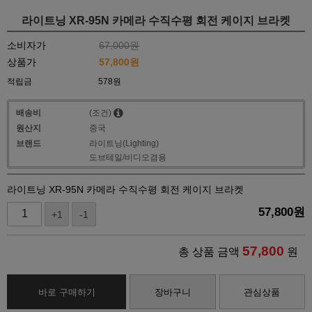
라이트닝 XR-95N 카메라 수직수평 회전 케이지 브라켓
소비자가
67,000원
상품가
57,800
원
적립금
578원
배송비
(조건)
원산지
중국
브랜드
라이트닝(Lighting)
도브테일/비디오겸용
라이트닝 XR-95N 카메라 수직수평 회전 케이지 브라켓
57,800
원
+1
-1
57,800
총 상품 금액
원
바로 구매하기
장바구니
관심상품