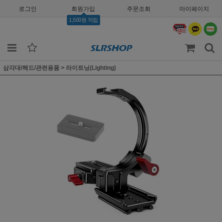
로그인
회원가입
주문조회
마이페이지
1,500원 적립
삼각대/헤드/관련용품
>
라이트닝(Lighting)