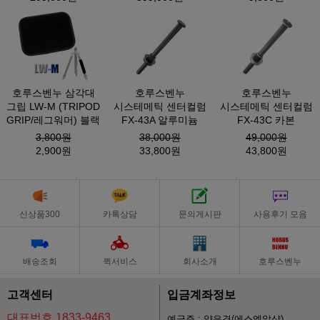
호루스벤누 삼각대
호루스벤누
호루스벤누
그립 LW-M (TRIPOD
시스테메틱 센터컬럼
시스테메틱 센터컬럼
GRIP/레그워머) 블랙
FX-43A 알루미늄
FX-43C 카본
3,800원
38,000원
49,000원
2,900원
33,800원
43,800원
신상품300
카톡상담
문의게시판
사용후기 모음
배송조회
퀵서비스
회사소개
호루스벤누
고객센터
입금계좌정보
대표번호 1833-9463
예금주 : 양은경(에스엘알샵)