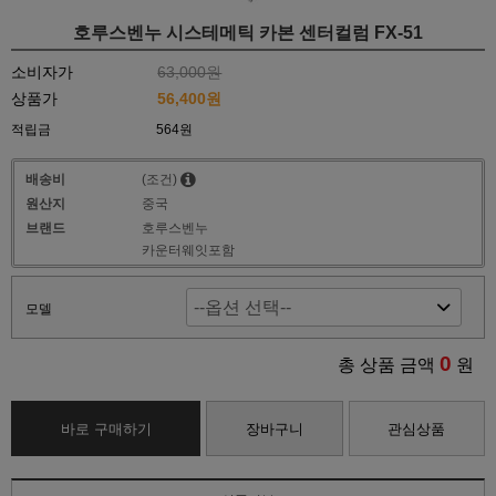
호루스벤누 시스테메틱 카본 센터컬럼 FX-51
소비자가
63,000원
상품가
56,400원
적립금
564원
배송비
(조건)
원산지
중국
브랜드
호루스벤누
카운터웨잇포함
모델
0
총 상품 금액
원
바로 구매하기
장바구니
관심상품