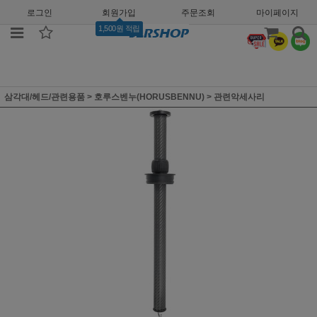
로그인
회원가입
주문조회
마이페이지
1,500원 적립
삼각대/헤드/관련용품
>
호루스벤누(HORUSBENNU)
>
관련악세사리