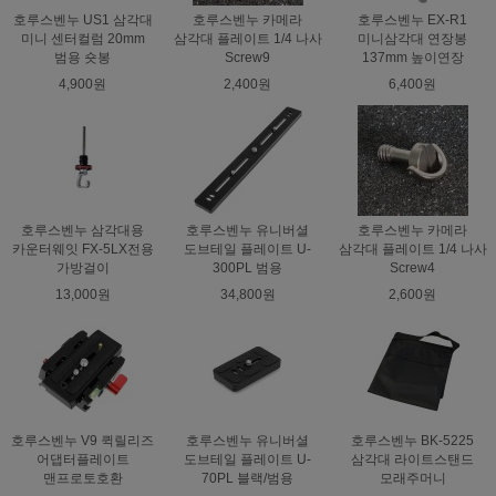
호루스벤누 US1 삼각대
호루스벤누 카메라
호루스벤누 EX-R1
미니 센터컬럼 20mm
삼각대 플레이트 1/4 나사
미니삼각대 연장봉
범용 숏봉
Screw9
137mm 높이연장
4,900원
2,400원
6,400원
호루스벤누 삼각대용
호루스벤누 유니버셜
호루스벤누 카메라
카운터웨잇 FX-5LX전용
도브테일 플레이트 U-
삼각대 플레이트 1/4 나사
가방걸이
300PL 범용
Screw4
13,000원
34,800원
2,600원
호루스벤누 V9 퀵릴리즈
호루스벤누 유니버셜
호루스벤누 BK-5225
어댑터플레이트
도브테일 플레이트 U-
삼각대 라이트스탠드
맨프로토호환
70PL 블랙/범용
모래주머니