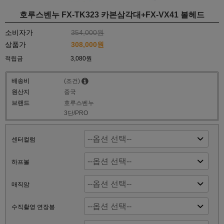
호루스벤누 FX-TK323 카본삼각대+FX-VX41 볼헤드
소비자가
354,000원
상품가
308,000원
적립금
3,080원
배송비
(조건)
원산지
중국
브랜드
호루스벤누
3단/PRO
센터컬럼
하프볼
매직암
수직촬영 연장봉