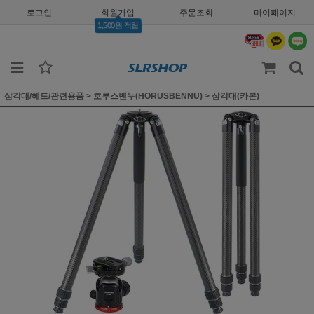
로그인
회원가입
주문조회
마이페이지
1,500원 적립
삼각대/헤드/관련용품
>
호루스벤누(HORUSBENNU)
>
삼각대(카본)