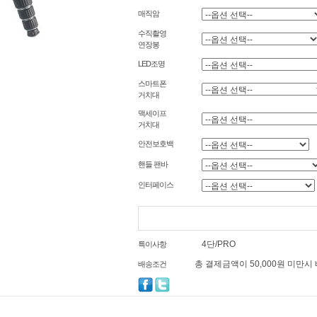
매직암
수직촬영
연장봉
LED조명
스마트폰
거치대
맥세이프
거치대
안전보호백
핸들 팬바
인터페이스
4단/PRO
특이사항
총 결제금액이 50,000원 미만시
배송조건