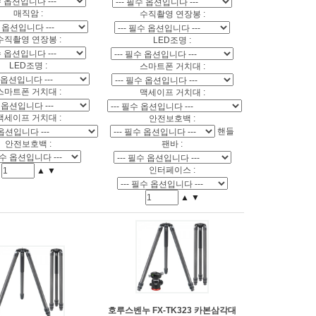
매직암 :
수직촬영 연장봉 :
수직촬영 연장봉 :
LED조명 :
LED조명 :
스마트폰 거치대 :
스마트폰 거치대 :
맥세이프 거치대 :
맥세이프 거치대 :
안전보호백 :
핸들
안전보호백 :
팬바 :
인터페이스 :
▲
▼
▲
▼
호루스벤누 FX-TK323 카본삼각대