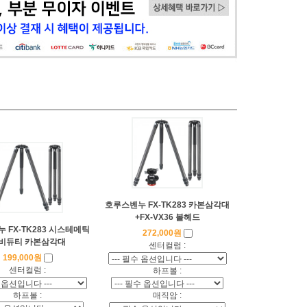
호루스벤누 FX-TK283 카본삼각대
+FX-VX36 볼헤드
 FX-TK283 시스테메틱
272,000원
비듀티 카본삼각대
센터컬럼 :
199,000원
센터컬럼 :
하프볼 :
하프볼 :
매직암 :