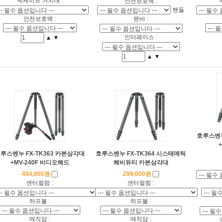
맥세이프 거치대 :
안전보호백 :
핸들
안전보호백 :
팬바 :
인터페이스 :
▲
▼
▲
▼
호루스벤누
루스벤누 FX-TK363 카본삼각대
호루스벤누 FX-TK364 시스테메틱
+MV-240F 비디오헤드
헤비듀티 카본삼각대
454,000원
299,000원
센터컬럼 :
센터컬럼 :
하프볼 :
하프볼 :
매직암 :
매직암 :