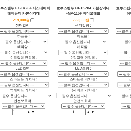
루스벤누 FX-TK284 시스테메틱
호루스벤누 FX-TK284 카본삼각대
호루스벤누
헤비듀티 카본삼각대
+MV-115F 비디오헤드
헤
219,000원
299,000원
센터컬럼 :
센터컬럼 :
하프볼 :
하프볼 :
매직암 :
매직암 :
수직촬영 연장봉 :
수직촬영 연장봉 :
LED조명 :
LED조명 :
코 라이프 하세요!
스마트폰 거치대 :
스마트폰 거치대 :
맥세이프 거치대 :
맥세이프 거치대 :
안전보호백 :
안전보호백 :
▲
▼
▲
▼