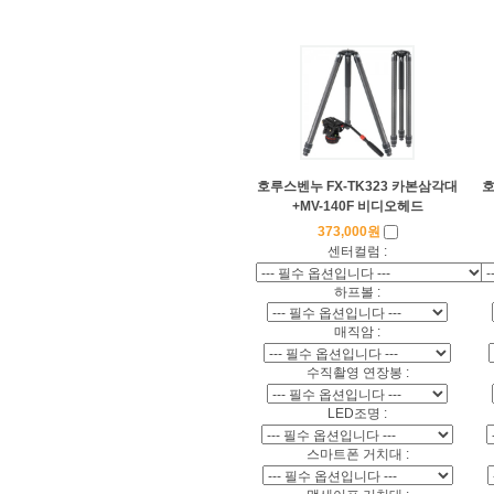
호루스벤누 FX-TK323 카본삼각대
호
+MV-140F 비디오헤드
373,000원
센터컬럼 :
하프볼 :
매직암 :
수직촬영 연장봉 :
LED조명 :
스마트폰 거치대 :