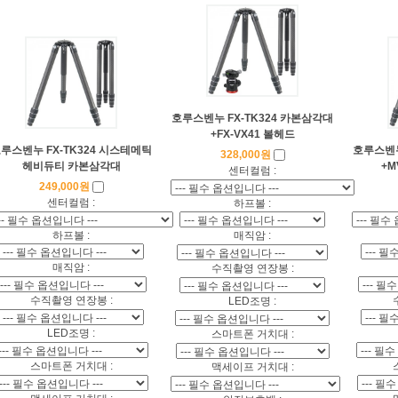
호루스벤누 FX-TK324 카본삼각대
+FX-VX41 볼헤드
루스벤누 FX-TK324 시스테메틱
호루스벤누
328,000원
헤비듀티 카본삼각대
+M
센터컬럼 :
249,000원
센터컬럼 :
하프볼 :
하프볼 :
매직암 :
매직암 :
수직촬영 연장봉 :
수직촬영 연장봉 :
LED조명 :
LED조명 :
스마트폰 거치대 :
스마트폰 거치대 :
맥세이프 거치대 :