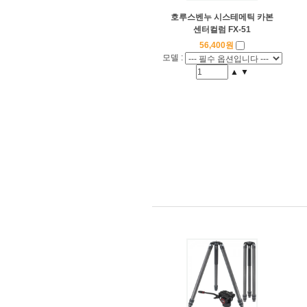
호루스벤누 시스테메틱 카본
센터컬럼 FX-51
56,400원
모델 :
▲
▼