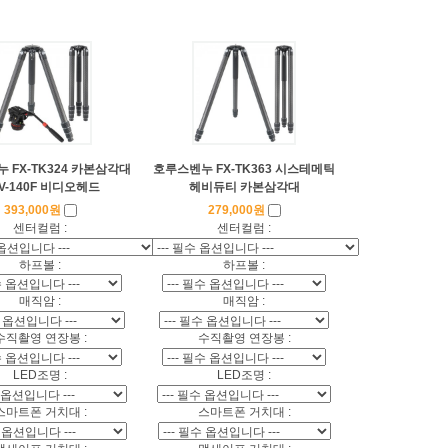
 FX-TK324 카본삼각대
호루스벤누 FX-TK363 시스테메틱
V-140F 비디오헤드
헤비듀티 카본삼각대
393,000원
279,000원
센터컬럼 :
센터컬럼 :
하프볼 :
하프볼 :
매직암 :
매직암 :
수직촬영 연장봉 :
수직촬영 연장봉 :
LED조명 :
LED조명 :
스마트폰 거치대 :
스마트폰 거치대 :