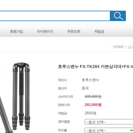
회원가입
마이페이지
주문조회
적립금
-
>
HOME
삼
호루스벤누 FX-TK284 카본삼각대+FX-
호루스벤누
제조사
중국
원산지
335,000원
소비자가격
292,000원
판매가격
2920원
적립금
센터컬럼
하프볼