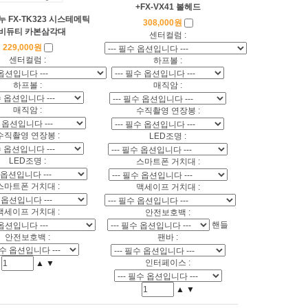
+FX-VX41 볼헤드
 FX-TK323 시스테메틱
308,000원
비듀티 카본삼각대
센터컬럼 :
229,000원
센터컬럼 :
하프볼 :
하프볼 :
매직암 :
매직암 :
수직촬영 연장봉 :
수직촬영 연장봉 :
LED조명 :
LED조명 :
스마트폰 거치대 :
스마트폰 거치대 :
맥세이프 거치대 :
맥세이프 거치대 :
안전보호백 :
핸들
안전보호백 :
팬바 :
인터페이스 :
▲
▼
▲
▼