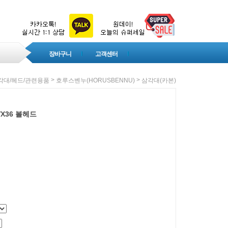
장바구니
고객센터
>
>
각대/헤드/관련용품
호루스벤누(HORUSBENNU)
삼각대(카본)
VX36 볼헤드