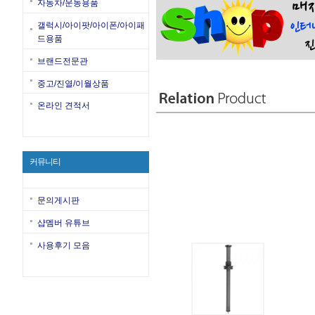
자동차/운동용품
갤럭시/아이팟/아이폰/아이패
드용품
브랜드전문관
중고/진열/이월상품
온라인 견적서
커뮤니티
문의게시판
샵멤버 유튜브
사용후기 모음