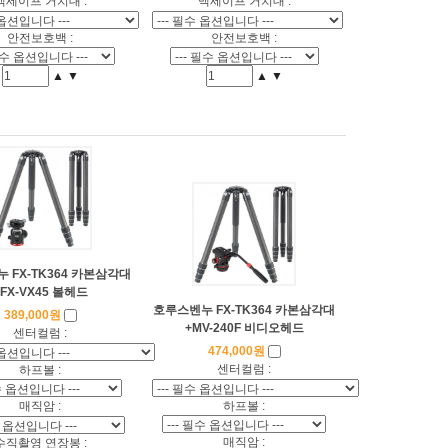
맥세이프 거치대 :
맥세이프 거치대 :
안전보호백 :
안전보호백 :
▲
▼
▲
▼
 FX-TK364 카본삼각대
+FX-VX45 볼헤드
호루스벤누 FX-TK364 카본삼각대
389,000원
+MV-240F 비디오헤드
센터컬럼 :
474,000원
센터컬럼 :
하프볼 :
하프볼 :
매직암 :
매직암 :
수직촬영 연장봉 :