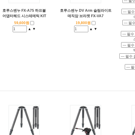
호루스벤누 FX-A75 하프볼
호루스벤누 DV Arm 슬림라이트
어댑터헤드 시스테메틱 KIT
매직암 브라켓 FX-VA7
59,600원
19,800원
▲
▼
▲
▼