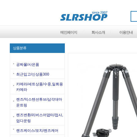
메인페이지
회사소개
이용안내
상품분류
공짜몰/사은품
최근입고/신상품300
카메라/세트상품/수중,일회용
카메라
렌즈/익스텐션튜브/삼각대마
운트링
렌즈변환/리버스어댑터/접사,
업다운링
렌즈케이스/포치/렌즈캐어