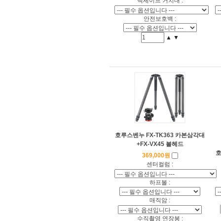
맥세이프 거치대 :
안전보호백 :
▲
▼
호루스벤누 FX-TK363 카본삼각대
+FX-VX45 볼헤드
호
369,000원
센터컬럼 :
하프볼 :
매직암 :
수직촬영 연장봉 :