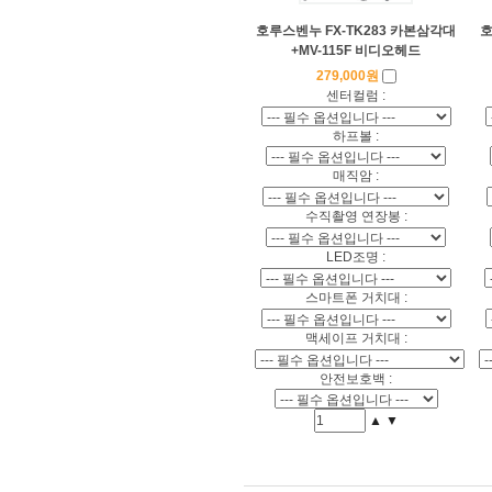
호루스벤누 FX-TK283 카본삼각대
호
+MV-115F 비디오헤드
279,000원
센터컬럼 :
하프볼 :
매직암 :
수직촬영 연장봉 :
LED조명 :
스마트폰 거치대 :
맥세이프 거치대 :
안전보호백 :
▲
▼