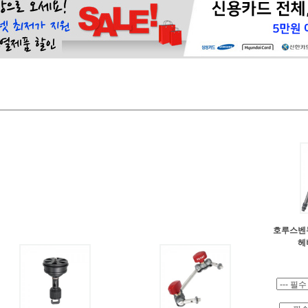
페이코 ID로 페이
PAYCO 바로구매
호루스벤누
헤