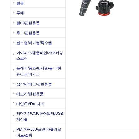
필름
루페
필터/관련용품
후드/관련용품
렌즈캡/바디캡/특수캡
아이피스/앵글파인더/포커싱
스크린
플래시/동조/반사판/옴니/핫
슈/그레이카드
삼각대/헤드/관련용품
메모리/관련용품
테입/DVD미디어
리더기/PCMCIA어댑터/USB
케이블
Pivi MP-300/프린터/폴라로
이드/앨범