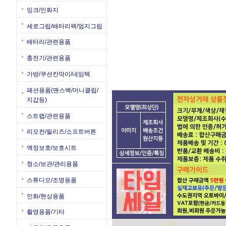
잉크/인화지
세로그립/배터리팩/엄지그립
배터리/관련용품
충전기/관련용품
가방/쿠션칸막이/네임텍
패션용품(맨스백/머니클립/
지갑등)
스트랩/관련용품
리모컨/릴리즈/소프트버튼
액정보호/보호시트
청소/보관/관리용품
스튜디오/조명용품
인화/현상용품
촬영용품/기타