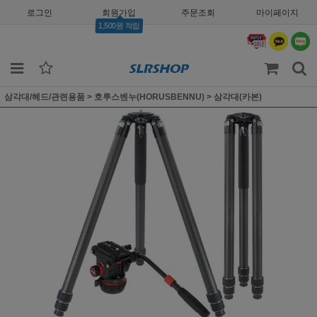
로그인
회원가입
주문조회
마이페이지
1,500원 적립
삼각대/헤드/관련용품
>
호루스벤누(HORUSBENNU)
>
삼각대(카본)