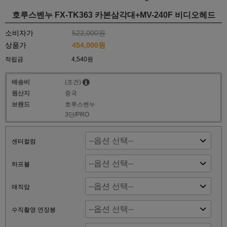
호루스벤누 FX-TK363 카본삼각대+MV-240F 비디오헤드
소비자가
522,000원
상품가
454,000원
적립금
4,540원
배송비
(조건)
원산지
중국
브랜드
호루스벤누
3단/PRO
센터컬럼
하프볼
매직암
수직촬영 연장봉