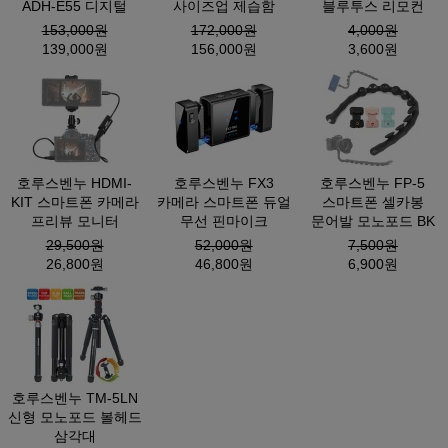
ADH-E55 디지털
사이즈업 제습함
블루투스 리모컨
153,000원
172,000원
4,000원
139,000원
156,000원
3,600원
호루스벤누 HDMI-
호루스벤누 FX3
호루스벤누 FP-5
KIT 스마트폰 카메라
카메라 스마트폰 듀얼
스마트폰 셀카봉
프리뷰 모니터
무선 핀마이크
문어발 모노포드 BK
29,500원
52,000원
7,500원
26,800원
46,800원
6,900원
호루스벤누 TM-5LN
신형 모노포드 볼헤드
삼각대