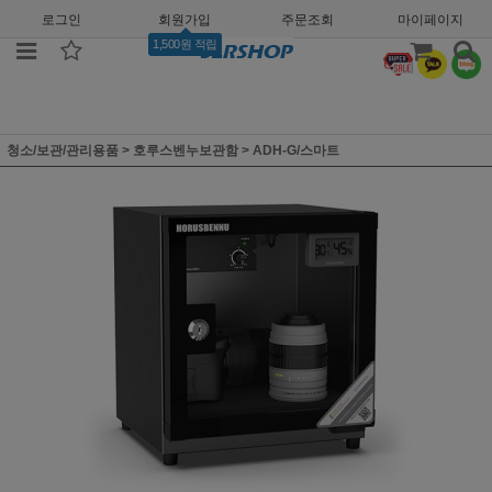
로그인
회원가입
주문조회
마이페이지
1,500원 적립
청소/보관/관리용품
>
호루스벤누보관함
>
ADH-G/스마트