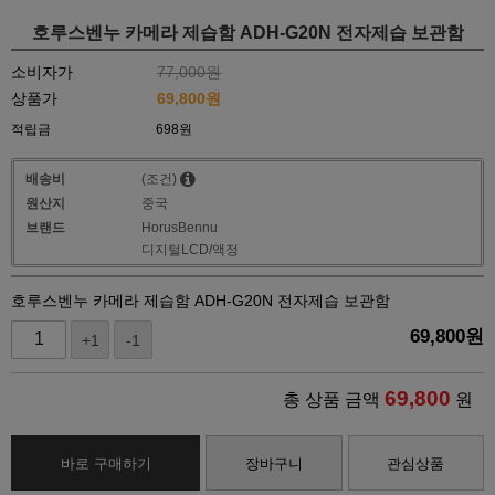
호루스벤누 카메라 제습함 ADH-G20N 전자제습 보관함
소비자가
77,000원
상품가
69,800
원
적립금
698원
배송비
(조건)
원산지
중국
브랜드
HorusBennu
디지털LCD/액정
호루스벤누 카메라 제습함 ADH-G20N 전자제습 보관함
69,800
원
+1
-1
69,800
총 상품 금액
원
바로 구매하기
장바구니
관심상품