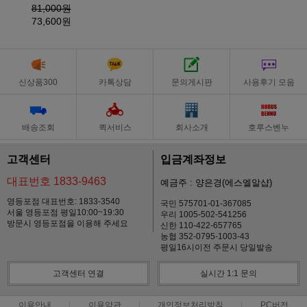
81,000원
73,600원
신상품300
카톡상담
문의게시판
사용후기 모음
배송조회
퀵서비스
회사소개
호루스벤누
고객센터
입금계좌정보
대표번호 1833-9463
예금주 : 양은경(에스엘알샵)
영등포점 대표번호: 1833-3540
국민 575701-01-367085
서울 영등포점 평일10:00~19:30
우리 1005-502-541256
방문시 영등포점을 이용해 주세요
신한 110-422-657765
농협 352-0795-1003-43
평일16시이전 주문시 당일발송
고객센터 연결
실시간 1:1 문의
이용안내
이용약관
개인정보처리방침
PC버전