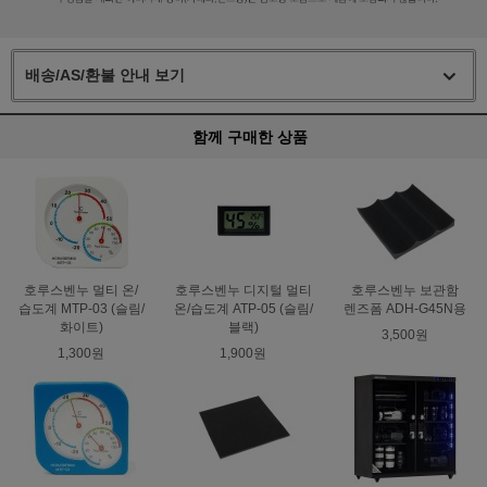
배송/AS/환불 안내 보기
함께 구매한 상품
호루스벤누 멀티 온/
호루스벤누 디지털 멀티
호루스벤누 보관함
습도계 MTP-03 (슬림/
온/습도계 ATP-05 (슬림/
렌즈폼 ADH-G45N용
화이트)
블랙)
3,500원
1,300원
1,900원