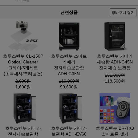
관련상품
장바구니 담기
호루스벤누 CL-150P
호루스벤누 스마트
호루스벤누 카메라
Optical Cleaner
카메라
제습함 ADH-G45N
그레이/5개세트
전자제습보관함
전자제습 보관함
(초극세사/크리닝천)
ADH-G35N
131,000원
2,000원
110,000원
118,500원
1,600원
99,600원
호루스벤누 카메라
호루스벤누 카메라
호루스벤누 BR-TX3
전자제습보관함
보관함 ADH-EV60
스마트폰 셀카