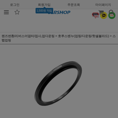
로그인
회원가입
주문조회
마이페이지
1,500원 적립
렌즈변환/리버스어댑터/접사,업다운링
>
호루스벤누(업링/다운링/핫셀블라드)
>
스
텝업링