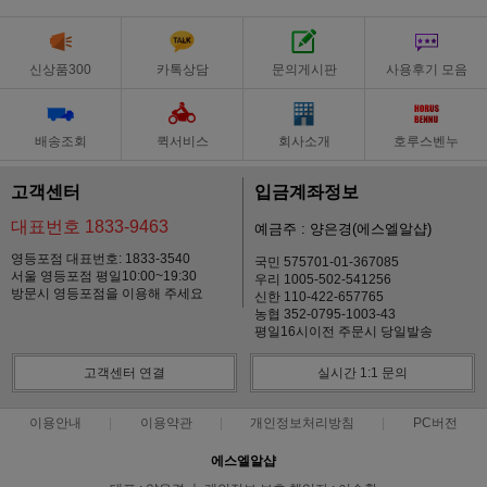
신상품300
카톡상담
문의게시판
사용후기 모음
배송조회
퀵서비스
회사소개
호루스벤누
고객센터
입금계좌정보
대표번호 1833-9463
예금주 : 양은경(에스엘알샵)
영등포점 대표번호: 1833-3540
국민 575701-01-367085
서울 영등포점 평일10:00~19:30
우리 1005-502-541256
방문시 영등포점을 이용해 주세요
신한 110-422-657765
농협 352-0795-1003-43
평일16시이전 주문시 당일발송
고객센터 연결
실시간 1:1 문의
이용안내
이용약관
개인정보처리방침
PC버전
에스엘알샵