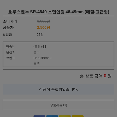
호루스벤누 SR-4649 스텝업링 46-49mm (메탈/고급형)
소비자가
3,000원
상품가
2,500
원
적립금
25원
배송비
(조건)
원산지
중국
브랜드
HorusBennu
블랙
0
총 상품 금액
원
상품이 품절되었습니다.
상품리뷰
(1)