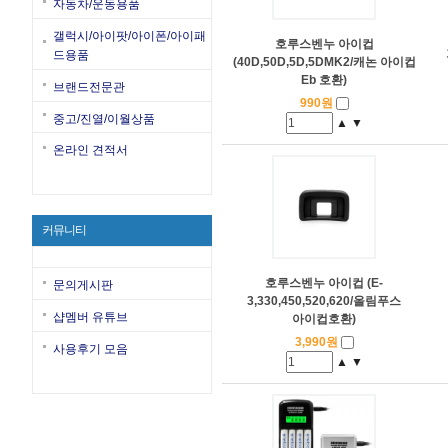
자동차/운동용품
갤럭시/아이팟/아이폰/아이패
호루스벤누 아이컵
드용품
(40D,50D,5D,5DMK2/캐논 아이컵
Eb 호환)
브랜드전문관
990원
중고/진열/이월상품
▲
▼
온라인 견적서
커뮤니티
호루스벤누 아이컵 (E-
문의게시판
3,330,450,520,620/올림푸스
샵멤버 유튜브
아이컵호환)
3,990원
사용후기 모음
▲
▼