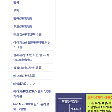
필름
루페
필터/관련용품
후드/관련용품
렌즈캡/바디캡/특수캡
아이피스/앵글파인더/포커싱
스크린
플래시/동조/반사판/옴니/핫
슈/그레이카드
삼각대/헤드/관련용품
메모리/관련용품
테입/DVD미디어
리더기/PCMCIA어댑터/USB
케이블
Pivi MP-300/프린터/폴라로
이드/앨범