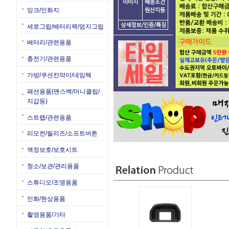
잉크/인화지
세로그립/배터리팩/엄지그립
배터리/관련용품
충전기/관련용품
가방/쿠션칸막이/네임텍
패션용품(맨스백/머니클립/
지갑등)
스트랩/관련용품
리모컨/릴리즈/소프트버튼
액정보호/보호시트
청소/보관/관리용품
스튜디오/조명용품
인화/현상용품
촬영용품/기타