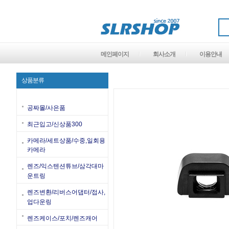
메인페이지
회사소개
이용안내
상품분류
공짜몰/사은품
최근입고/신상품300
카메라/세트상품/수중,일회용
카메라
렌즈/익스텐션튜브/삼각대마
운트링
렌즈변환/리버스어댑터/접사,
업다운링
렌즈케이스/포치/렌즈캐어