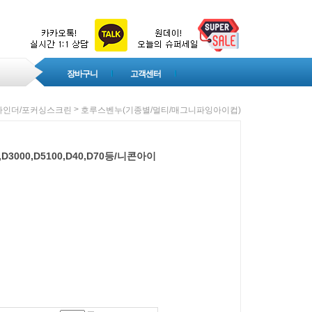
장바구니
고객센터
>
파인더/포커싱스크린
호루스벤누(기종별/멀티/매그니파잉아이컵)
3000,D5100,D40,D70등/니콘아이