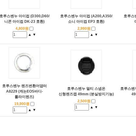
호루스벤누 아이컵 (D300,D60/
호루스벤누 아이컵 (A200,A350/
호루스벤
니콘 아이컵 DK-23 호환)
소니 아이컵 EP3 호환)
4,800원
2,990원
▲
▼
▲
▼
호루스벤누 렌즈변환어댑터
호루스벤누 멀티 스넵온
호루스벤누 
A8229 (캐논EOS바디-
신형렌즈캡 49mm (분실방지기능)
4
롤라이렌즈)
2,500원
19,900원
▲
▼
▲
▼