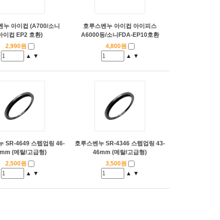
누 아이컵 (A700/소니
호루스벤누 아이컵 아이피스
아이컵 EP2 호환)
A6000등/소니FDA-EP10호환
2,990원
4,800원
▲
▼
▲
▼
SR-4649 스텝업링 46-
호루스벤누 SR-4346 스텝업링 43-
9mm (메탈/고급형)
46mm (메탈/고급형)
2,500원
3,500원
▲
▼
▲
▼