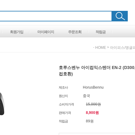
회원가입
마이페이지
주문조회
적립금
-
>
HOME
아이피스/앵글
호루스벤누 아이컵익스텐더 EN-2 (D300,D
컵호환)
HorusBennu
제조사
중국
원산지
15,000원
소비자가격
8,900
원
판매가격
89원
적립금