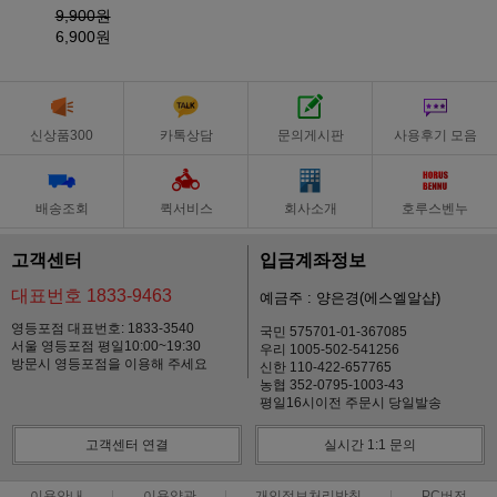
9,900원
6,900원
신상품300
카톡상담
문의게시판
사용후기 모음
배송조회
퀵서비스
회사소개
호루스벤누
고객센터
입금계좌정보
대표번호 1833-9463
예금주 : 양은경(에스엘알샵)
영등포점 대표번호: 1833-3540
국민 575701-01-367085
서울 영등포점 평일10:00~19:30
우리 1005-502-541256
방문시 영등포점을 이용해 주세요
신한 110-422-657765
농협 352-0795-1003-43
평일16시이전 주문시 당일발송
고객센터 연결
실시간 1:1 문의
이용안내
이용약관
개인정보처리방침
PC버전