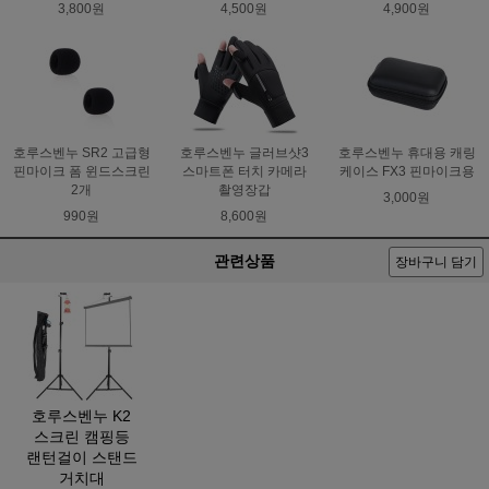
3,800원
4,500원
4,900원
호루스벤누 SR2 고급형
호루스벤누 글러브샷3
호루스벤누 휴대용 캐링
핀마이크 폼 윈드스크린
스마트폰 터치 카메라
케이스 FX3 핀마이크용
2개
촬영장갑
3,000원
990원
8,600원
관련상품
장바구니 담기
호루스벤누 K2
스크린 캠핑등
랜턴걸이 스탠드
거치대