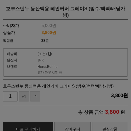
호루스벤누 등산백용 레인커버 그레이S (방수/백팩/배낭가
방)
소비자가
5,000원
상품가
3,800
원
적립금
38원
배송비
(조건)
원산지
중국
브랜드
HorusBennu
휴대파우치제공
호루스벤누 등산백용 레인커버 그레이S (방수/백팩/배낭가방)
3,800
원
+1
-1
3,800
총 상품 금액
원
바로 구매하기
장바구니
관심상품