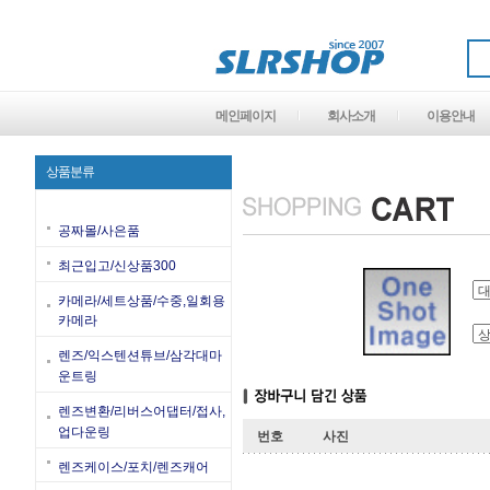
메인페이지
회사소개
이용안내
상품분류
공짜몰/사은품
최근입고/신상품300
카메라/세트상품/수중,일회용
카메라
렌즈/익스텐션튜브/삼각대마
운트링
렌즈변환/리버스어댑터/접사,
업다운링
번호
사진
렌즈케이스/포치/렌즈캐어