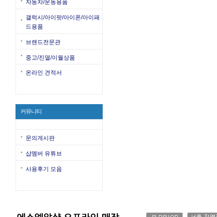
자동차/운동용품
갤럭시/아이팟/아이폰/아이패
드용품
브랜드전문관
중고/진열/이월상품
온라인 견적서
커뮤니티
문의게시판
샵멤버 유튜브
사용후기 모음