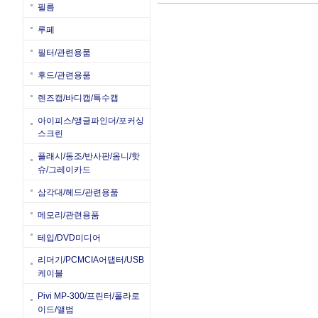
필름
루페
필터/관련용품
후드/관련용품
렌즈캡/바디캡/특수캡
아이피스/앵글파인더/포커싱
스크린
플래시/동조/반사판/옴니/핫
슈/그레이카드
삼각대/헤드/관련용품
메모리/관련용품
테입/DVD미디어
리더기/PCMCIA어댑터/USB
케이블
Pivi MP-300/프린터/폴라로
이드/앨범