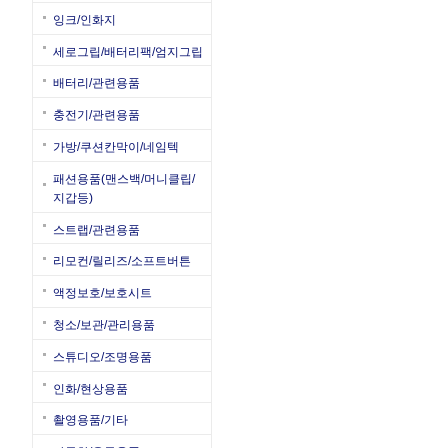
잉크/인화지
세로그립/배터리팩/엄지그립
배터리/관련용품
충전기/관련용품
가방/쿠션칸막이/네임텍
패션용품(맨스백/머니클립/
지갑등)
스트랩/관련용품
리모컨/릴리즈/소프트버튼
액정보호/보호시트
청소/보관/관리용품
스튜디오/조명용품
인화/현상용품
촬영용품/기타