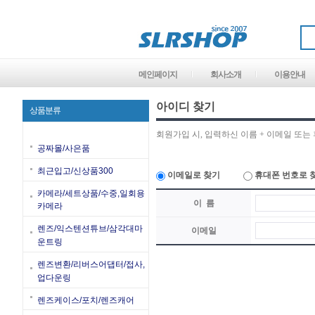
메인페이지
회사소개
이용안내
아이디 찾기
상품분류
회원가입 시, 입력하신 이름 + 이메일 또는
공짜몰/사은품
최근입고/신상품300
이메일로 찾기
휴대폰 번호로 
카메라/세트상품/수중,일회용
이 름
카메라
렌즈/익스텐션튜브/삼각대마
이메일
운트링
렌즈변환/리버스어댑터/접사,
업다운링
렌즈케이스/포치/렌즈캐어