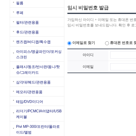
필름
임시 비밀번호 발급
루페
가입하신 아이디 + 이메일 또는 휴대폰 번
필터/관련용품
임시 비밀번호를 보내드립니다. 확인 후 
후드/관련용품
렌즈캡/바디캡/특수캡
이메일로 찾기
휴대폰 번호로 
아이피스/앵글파인더/포커싱
아이디
스크린
이메일
플래시/동조/반사판/옴니/핫
슈/그레이카드
삼각대/헤드/관련용품
메모리/관련용품
테입/DVD미디어
리더기/PCMCIA어댑터/USB
케이블
Pivi MP-300/프린터/폴라로
이드/앨범