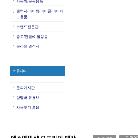
자동차/운동용품
갤럭시/아이팟/아이폰/아이패
드용품
브랜드전문관
중고/진열/이월상품
온라인 견적서
커뮤니티
문의게시판
샵멤버 유튜브
사용후기 모음