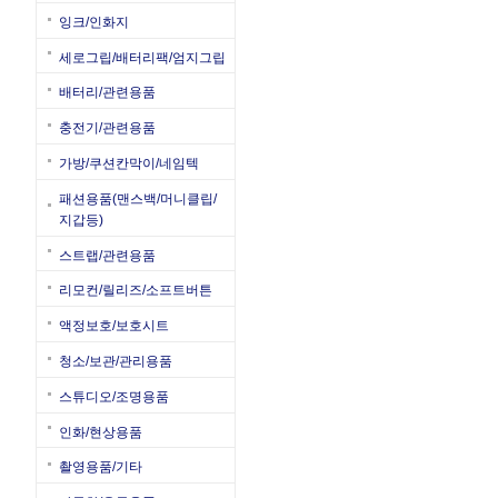
잉크/인화지
세로그립/배터리팩/엄지그립
배터리/관련용품
충전기/관련용품
가방/쿠션칸막이/네임텍
패션용품(맨스백/머니클립/
지갑등)
스트랩/관련용품
리모컨/릴리즈/소프트버튼
액정보호/보호시트
청소/보관/관리용품
스튜디오/조명용품
인화/현상용품
촬영용품/기타