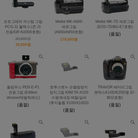
포토그래퍼 커스텀 그립
Meike MK-A900
Meike MK-7D 세로그립
PCG-J1 블랙 (니콘 J1
세로그립
(EOS-7D/BG-E7호환)
전용/GR-N2000호환)
(A900/A850호환)
(품절)
39,800원
178,000원
39,500원
올림푸스 PEN E-P1
호루스벤누 손떨림방지
TRAVOR 배터리그립
전용그립 (Edition
엄지그립 KIWI TA-X100
펜탁스K10D/K20D용 (D-
Version/메탈릭레드)
수평계내장 메탈/실버
BG2호환)
(후지필름 X100/X100S)
(품절)
(품절)
(품절)