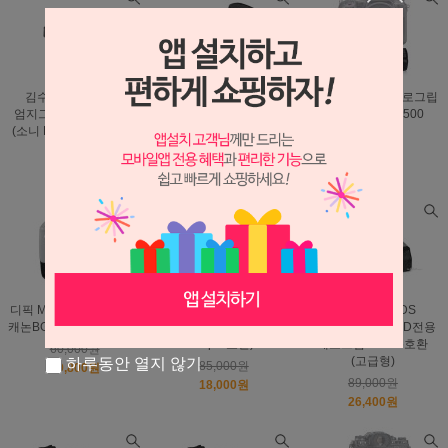
김수현 손떨림방지
디픽 MK-D7100
디픽 MK-D500 세로그립
엄지그립 TG-RX1 블랙
세로그립 니콘 MB-
니콘MB-D17/D500
(소니 DSC-RX1/RX1R)
D15/D7100
99,500원
64,000원
69,800원
67,000원
37,600원
37,500원
디픽 MK-760D 세로그립
디카인 펜탁스 K100D
제니스 C450DS
캐논BG-E18/750D/760D
셔터그립 SG-II (K100D
450D/500D/1000D전용
Super호환)
세로그립/BG-E5호환
60,000원
(고급형)
하루동안 열지 않기
85,000원
39,800원
89,000원
18,000원
26,400원