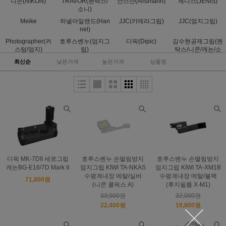
니콘(NIKON)
TRAVOR(펜탁스/
안스만(Ansmann)
제니스(JENIS)
소니)
Meike
하넬아일랜드(Han
JJC(카메라그립)
JJC(엄지그립)
nel)
Photographer(커
호루스벤누(엄지그
디픽(Dipic)
김수현공제그립(펜
스텀/엄지)
립)
탁스/니콘/캐논/소
니/올림푸스/엄지)
최신순
낮은가격
높은가격
상품명
디픽 MK-7DII 세로그립
호루스벤누 손떨림방지
호루스벤누 손떨림방지
캐논BG-E16/7D Mark II
엄지그립 KIWI TA-NKAS
엄지그립 KIWI TA-XM1B
수평계내장 메탈/실버
수평계내장 메탈/블랙
71,800원
(니콘 쿨픽스 A)
(후지필름 X-M1)
33,000원
32,000원
22,400원
19,800원