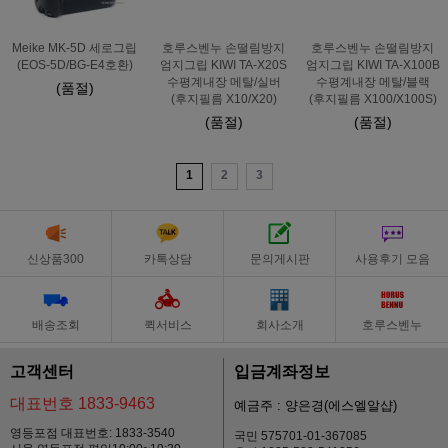
Meike MK-5D 세로그립
호루스벤누 손떨림방지
호루스벤누 손떨림방지
(EOS-5D/BG-E4호환)
엄지그립 KIWI TA-X20S
엄지그립 KIWI TA-X100B
수평계내장 메탈/실버
수평계내장 메탈/블랙
(품절)
(후지필름 X10/X20)
(후지필름 X100/X100S)
(품절)
(품절)
1
2
3
신상품300
카톡상담
문의게시판
사용후기 모음
배송조회
퀵서비스
회사소개
호루스벤누
고객센터
입금계좌정보
대표번호 1833-9463
예금주 : 양은경(에스엘알샵)
영등포점 대표번호: 1833-3540
국민 575701-01-367085