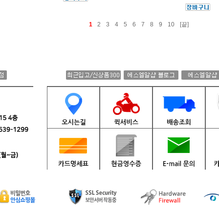
1
2
3
4
5
6
7
8
9
10
[끝]