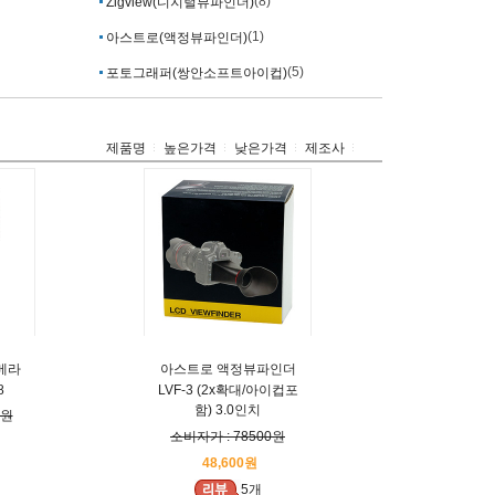
(8)
Zigview(디지털뷰파인더)
(1)
아스트로(액정뷰파인더)
(5)
포토그래퍼(쌍안소프트아이컵)
제품명
높은가격
낮은가격
제조사
메라
아스트로 액정뷰파인더
8
LVF-3 (2x확대/아이컵포
함) 3.0인치
0원
소비자가 : 78500원
48,600원
5개