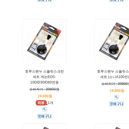
호루스벤누 스플릿스크린
호루스벤누 스플릿
세트 캐논EOS-
세트 (소니A100전
10D/D30/D60전용
소비자가 : 39800
소비자가 : 39800원
19,900원
19,900원
1개