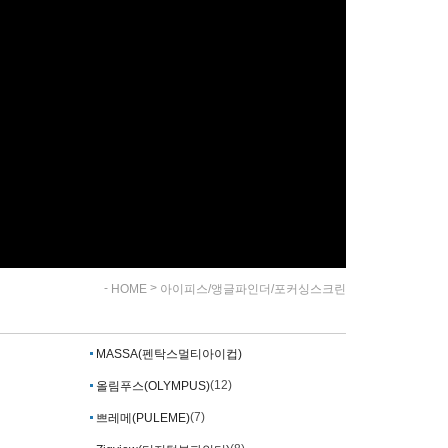
-
>
HOME
아이피스/앵글파인더/포커싱스크린
MASSA(펜탁스멀티아이컵)
(12)
올림푸스(OLYMPUS)
(7)
쁘레메(PULEME)