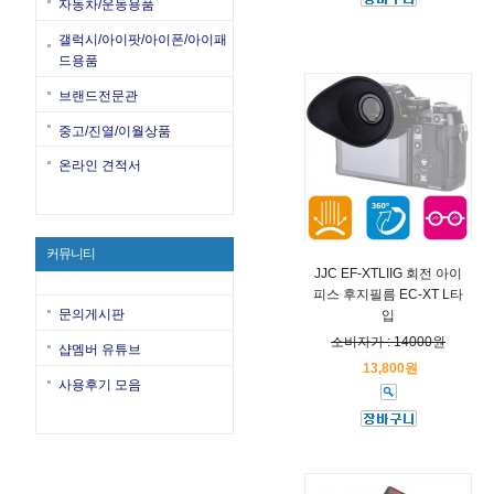
자동차/운동용품
갤럭시/아이팟/아이폰/아이패
드용품
브랜드전문관
중고/진열/이월상품
온라인 견적서
커뮤니티
JJC EF-XTLIIG 회전 아이
피스 후지필름 EC-XT L타
문의게시판
입
소비자가 : 14000원
샵멤버 유튜브
13,800원
사용후기 모음