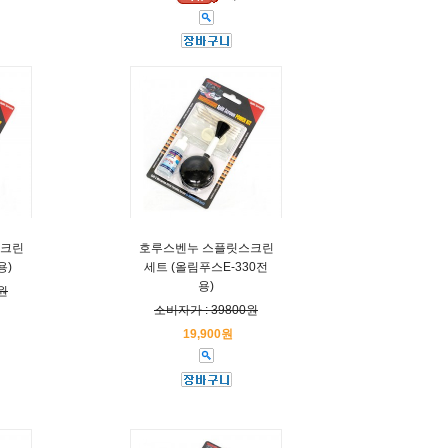
스크린
호루스벤누 스플릿스크린
용)
세트 (올림푸스E-330전
용)
원
소비자가 : 39800원
19,900원