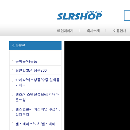
메인페이지
회사소개
이용안내
상품분류
공짜몰/사은품
최근입고/신상품300
카메라/세트상품/수중,일회용
카메라
렌즈/익스텐션튜브/삼각대마
운트링
렌즈변환/리버스어댑터/접사,
업다운링
렌즈케이스/포치/렌즈캐어