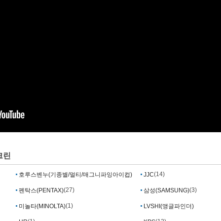
크린
(14)
호루스벤누(기종별/멀티/매그니파잉아이컵)
JJC
(10)
(27)
(3)
펜탁스(PENTAX)
삼성(SAMSUNG)
(1)
미놀타(MINOLTA)
LVSHI(앵글파인더)