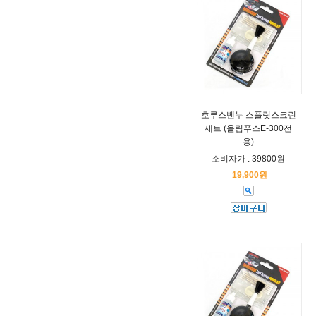
호루스벤누 스플릿스크린
세트 (올림푸스E-300전
용)
소비자가 : 39800원
19,900원