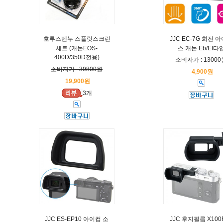
호루스벤누 스플릿스크린
JJC EC-7G 회전 
세트 (캐논EOS-
스 캐논 Eb/Ef타
400D/350D전용)
소비자가 : 13000
소비자가 : 39800원
4,900원
19,900원
3개
JJC ES-EP10 아이컵 소
JJC 후지필름 X100