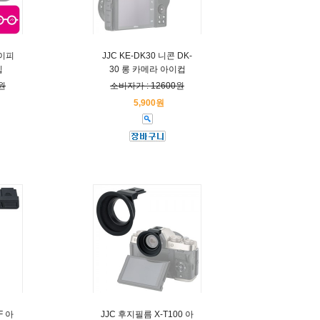
아이피
JJC KE-DK30 니콘 DK-
입
30 롱 카메라 아이컵
원
소비자가 : 12600원
5,900원
F 아
JJC 후지필름 X-T100 아