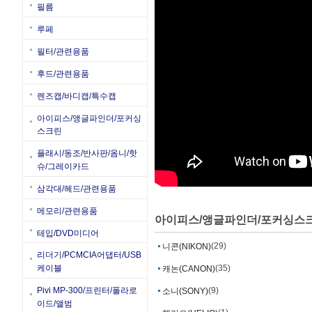
필름
루페
필터/관련용품
후드/관련용품
렌즈캡/바디캡/특수캡
아이피스/앵글파인더/포커싱
스크린
플래시/동조/반사판/옴니/핫
슈/그레이카드
삼각대/헤드/관련용품
메모리/관련용품
아이피스/앵글파인더/포커싱스
테입/DVD미디어
(29)
니콘(NIKON)
리더기/PCMCIA어댑터/USB
(35)
케이블
캐논(CANON)
(9)
Pivi MP-300/프린터/폴라로
소니(SONY)
이드/앨범