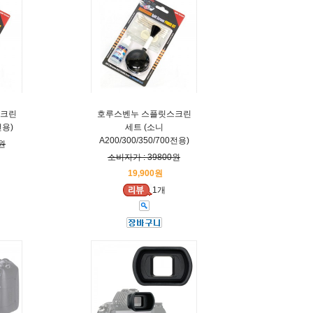
스크린
호루스벤누 스플릿스크린
전용)
세트 (소니
A200/300/350/700전용)
원
소비자가 : 39800원
19,900원
1개