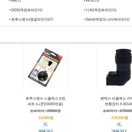
(1)
(13)
HR
KPS
GGS(액정뷰파인더)
디픽(액정뷰파인더)
(2)
호루스벤누(앵글파인더)
Swivi(액정모니터/뷰파인더)
호루스벤누 스플릿스크린
펜탁스 리플렉스 카
세트 (니콘D3000전용)
변환장치 A 3014
소비자가 : 39800원
소비자가 : 37500
19,900원
239,900원