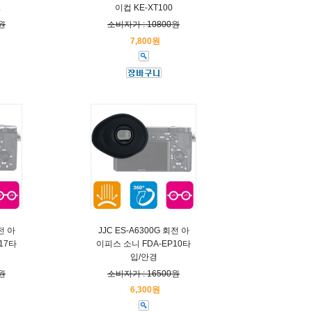
L
이컵 KE-XT100
원
소비자가 : 10800원
7,800원
전 아
JJC ES-A6300G 회전 아
17타
이피스 소니 FDA-EP10타
입/안경
원
소비자가 : 16500원
6,300원