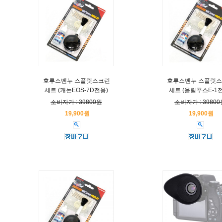
호루스벤누 스플릿스크린
호루스벤누 스플릿
세트 (캐논EOS-7D전용)
세트 (올림푸스E-1
소비자가 : 39800원
소비자가 : 39800
19,900원
19,900원