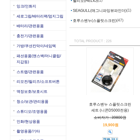
(1)
헬리오(HELIO)
잉크/인화지
(1)
SEAGULL(매그니파잉뷰파인더)
세로그립/배터리팩/엄지그립
(47)
호루스벤누(스플릿스크린)
배터리/관련용품
충전기/관련용품
TOTAL PRODUCT : 226
가방/쿠션칸막이/네임텍
패션용품(맨스백/머니클립/
지갑등)
스트랩/관련용품
리모컨/릴리즈/소프트버튼
액정보호/보호시트
청소/보관/관리용품
호루스벤누 스플릿스크린
세트 (니콘D5000전용)
스튜디오/조명용품
소비자가 : 39800원
인화/현상용품
19,900원
촬영용품/기타