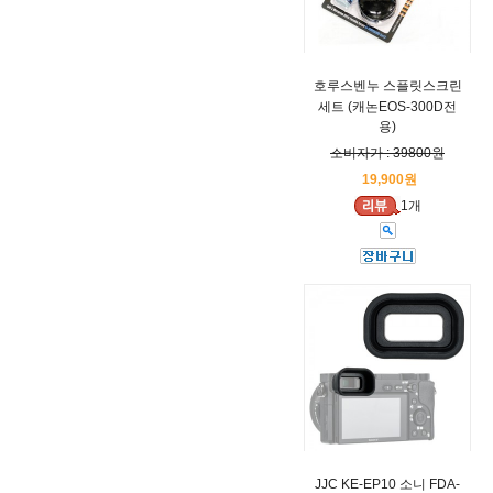
호루스벤누 스플릿스크린
세트 (캐논EOS-300D전
용)
소비자가 : 39800원
19,900원
1개
JJC KE-EP10 소니 FDA-