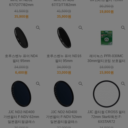
MRC IR ND32
MRC IR ND8
6X (SCS) 필터 72mm
67/72/77/82mm
67/72/77/82mm
30,250원
41,500원
41,500원
19,800원
35,900원
35,900원
호루스벤누 퓨어 ND4
호루스벤누 퓨어 ND16
레이녹스 PFR-030MC
필터 95mm
필터 95mm
30mm멀티코팅 보호필터
34,000원
34,000원
18,000원
6,400원
33,000원
15,900원
JJC ND2-ND400
JJC ND2-ND400
JJC 옵티컬 CROSS 필터
가변필터 F-NDV 62mm
가변필터 F-NDV 52mm
72mm Star6/회전 F-
일본옵티컬글래스
일본옵티컬글래스
6XSTAR72