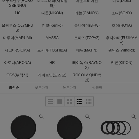
호루스벤누(HORU
포토그래퍼(사각필
마운트레이션
디픽(Dipic)
SBENNU)
터)
JJC
니콘(NIKON)
캐논(CANON)
소니(SONY)
올림푸스(OLYMPU
겐코(Kenko)
슈나이더(B+W)
호야(HOYA)
S)
마루미(MARUMI)
MASSA
토파즈(TOPAZ)
후지야마(FUJIYAM
A)
시그마(SIGMA)
도시바(TOSHIBA)
매틴(MATIN)
윈딕스(Windics)
아로나(ARONA)
HR
레이녹스(RAYNO
키폰(KIPON)
X)
GGS(부착식)
라이트닝(오즈모)
ROCOLAX(ND백
만)
최신순
낮은가격
높은가격
상품명