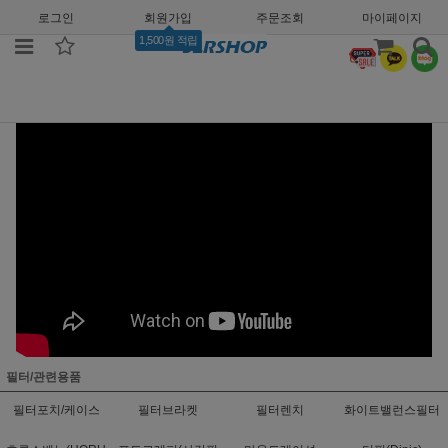
로그인
회원가입
주문조회
마이페이지
1,500원 적립
필터/관련용품
필터포치/케이스
필터브라켓
필터렌치
화이트밸런스필터