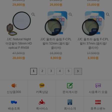
30,000원
27,000원
16,500원
29,800원
26,800원
15,000원
JJC Natural Night
JJC 울트라 슬림 F-CPL
JJC 울트라 슬림 F-CPL
야경필터 58mm HD
필터 52mm (옵티컬/
필터 37mm (옵티컬/
optical F-RN58
클리어)
클리어)
47,500원
18,300원
17,500원
28,600원
8,900원
8,900원
1
2
3
4
5
신상품300
카톡상담
문의게시판
사용후기 모음
배송조회
퀵서비스
회사소개
호루스벤누