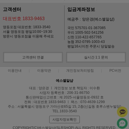
고객센터
입금계좌정보
대표번호 1833-9463
예금주 : 양은경(에스엘알샵)
영등포점 대표번호: 1833-3540
국민 575701-01-367085
서울 영등포점 평일10:00~19:30
우리 1005-502-541256
방문시 영등포점을 이용해 주세요
신한 110-422-657765
농협 352-0795-1003-43
평일16시이전 주문시 당일발송
고객센터 연결
실시간 1:1 문의
이용안내
이용약관
개인정보처리방침
PC버전
에스엘알샵
대표 : 양은경 ㅣ 개인정보 보호 책임자 : 이수환
사업자 등록번호 : 206-31-86750
통신판매업신고번호 : 제 2025-서울영등포-0932 호
전화 : 대표번호 1833-9463 ㅣ 팩스 : 070-4639-1299
주소 : 서울특별시 영등포구 가마산로65길 15, 2층(신길동 호루스벤누빌딩)
TEL.1833-3540
사업자정보확인
COPYRIGHT(C)에스엘알샵(SLRSHOP) ALL RIGHTS RESERVED.