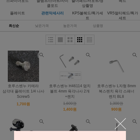
스파이더포드
클램프/스마트/사이
숄더패드/서포트/영
헤드
클포드
상촬영
플레이트
관련악세사리
KPS볼헤드/특가세
VR5멀티헤드/특가
트
세트
최신순
낮은가격
높은가격
상품명
호루스벤누 카메라
호루스벤누 H46114 멈치
호루스벤누 L자형 8mm
삼각대 플레이트 1/4 나사
볼트 4mm 육각나사 2개
복스렌치 육각 스패너
Screw5
+렌치
렌치 BL8
1,600원
1,300원
1,700원
1,400원
900원