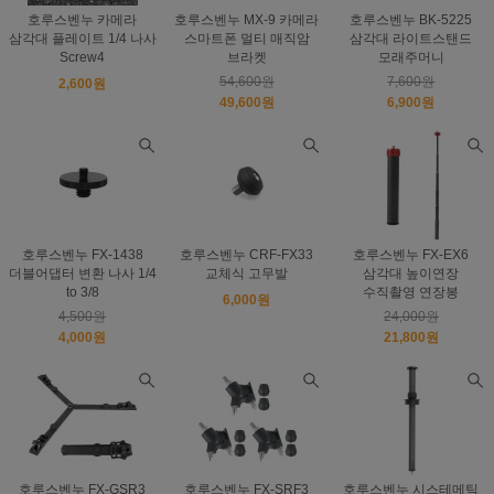
호루스벤누 카메라
호루스벤누 MX-9 카메라
호루스벤누 BK-5225
삼각대 플레이트 1/4 나사
스마트폰 멀티 매직암
삼각대 라이트스탠드
Screw4
브라켓
모래주머니
54,600원
7,600원
2,600원
49,600원
6,900원
호루스벤누 FX-1438
호루스벤누 CRF-FX33
호루스벤누 FX-EX6
더블어댑터 변환 나사 1/4
교체식 고무발
삼각대 높이연장
to 3/8
수직촬영 연장봉
6,000원
4,500원
24,000원
4,000원
21,800원
호루스벤누 FX-GSR3
호루스벤누 FX-SRF3
호루스벤누 시스테메틱