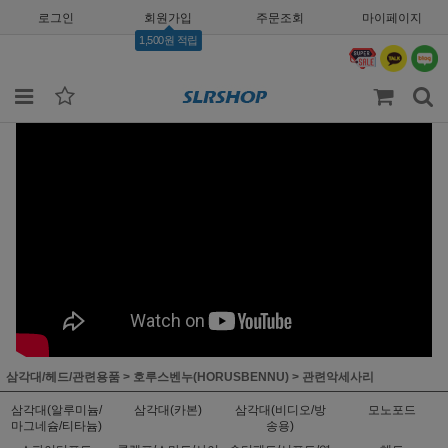
로그인
회원가입
주문조회
마이페이지
1,500원 적립
삼각대/헤드/관련용품
>
호루스벤누(HORUSBENNU)
>
관련악세사리
삼각대(알루미늄/
삼각대(카본)
삼각대(비디오/방
모노포드
마그네슘/티타늄)
송용)