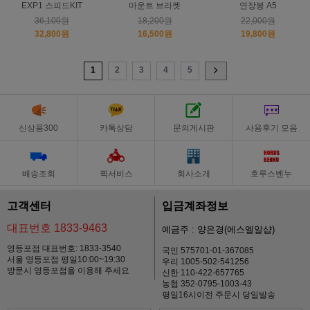
EXP1 스피드KIT
마운트 브라켓
연장봉 A5
36,100원
18,200원
22,000원
32,800원
16,500원
19,800원
1
2
3
4
5
신상품300
카톡상담
문의게시판
사용후기 모음
배송조회
퀵서비스
회사소개
호루스벤누
고객센터
입금계좌정보
대표번호 1833-9463
예금주 : 양은경(에스엘알샵)
영등포점 대표번호: 1833-3540
국민 575701-01-367085
서울 영등포점 평일10:00~19:30
우리 1005-502-541256
방문시 영등포점을 이용해 주세요
신한 110-422-657765
농협 352-0795-1003-43
평일16시이전 주문시 당일발송