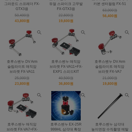
그라운드 스프레더 FX-
듀얼 스파이크 고무발
카본 센터컬럼 FX-51
GTX3용
FX-GTX3용
63,000원
50,400원
22,600원
56,400원
43,800원
19,600원
호루스벤누 DV Arm
호루스벤누 매직암
호루스벤누 DV Arm
슬림라이트 매직암
브라켓 FX-VA11+FX-
슬림라이트 매직암
브라켓 FX-VA11
EXP1 스피드KIT
브라켓 FX-VA7
25,000원
40,500원
21,000원
23,800원
36,800원
19,800원
호루스벤누 매직암
호루스벤누 EX-25R
호루스벤누 삼각대
브라켓 FX-VA7+FX-
999HL 삼각대 확장
높이연장 수직촬영 메탈