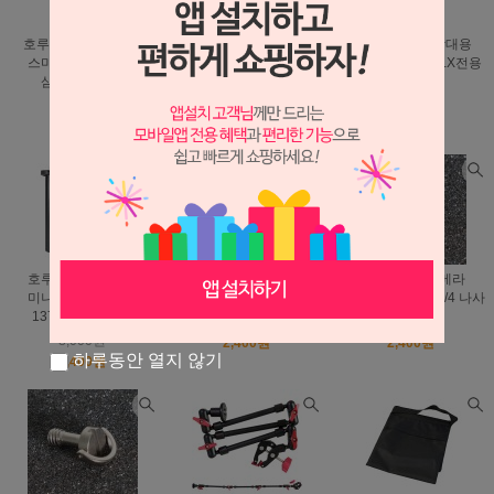
호루스벤누 MGT-X2
호루스벤누 US1 삼각대
호루스벤누 삼각대용
스마트폰 맥세이프
미니 센터컬럼 20mm
카운터웨잇 FX-5LX전용
삼각대 마운트
범용 숏봉
가방걸이
16,400원
7,000원
14,300원
14,900원
4,900원
13,000원
호루스벤누 EX-R1
호루스벤누 카메라
호루스벤누 카메라
미니삼각대 연장봉
삼각대 플레이트 1/4 나사
삼각대 플레이트 1/4 나사
137mm 높이연장
Screw9
Screw6
8,000원
2,400원
2,400원
하루동안 열지 않기
6,400원