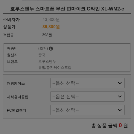
호루스벤누 스마트폰 무선 핀마이크 C타입 XL-WM2-c
소비자가
43,800원
상품가
39,800원
적립금
398원
배송비
(조건)
원산지
중국
브랜드
호루스벤누
듀얼/충전케이스포함
캐링케이스
자석홀더클립
PC연결젠더
0
총 상품 금액
원