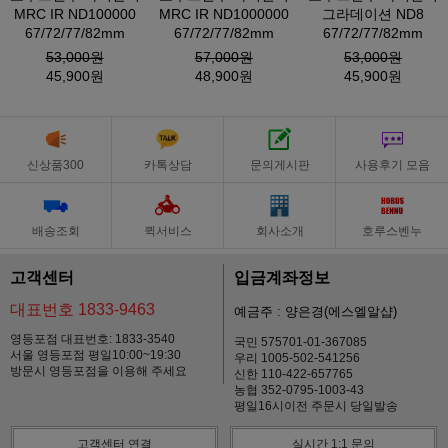
MRC IR ND100000
MRC IR ND1000000
그라데이션 ND8
67/72/77/82mm
67/72/77/82mm
67/72/77/82mm
53,000원
57,000원
53,000원
45,900원
48,900원
45,900원
신상품300
카톡상담
문의게시판
사용후기 모음
배송조회
퀵서비스
회사소개
호루스벤누
고객센터
입금계좌정보
대표번호 1833-9463
예금주 : 양은경(에스엘알샵)
영등포점 대표번호: 1833-3540
국민 575701-01-367085
서울 영등포점 평일10:00~19:30
우리 1005-502-541256
방문시 영등포점을 이용해 주세요
신한 110-422-657765
농협 352-0795-1003-43
평일16시이전 주문시 당일발송
고객센터 연결
실시간 1:1 문의