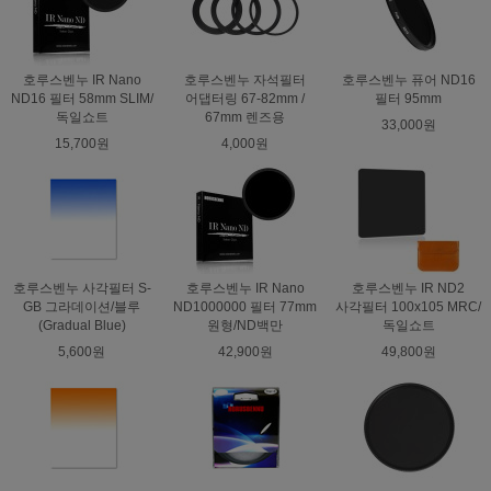
호루스벤누 IR Nano
호루스벤누 자석필터
호루스벤누 퓨어 ND16
ND16 필터 58mm SLIM/
어댑터링 67-82mm /
필터 95mm
독일쇼트
67mm 렌즈용
33,000원
15,700원
4,000원
호루스벤누 사각필터 S-
호루스벤누 IR Nano
호루스벤누 IR ND2
GB 그라데이션/블루
ND1000000 필터 77mm
사각필터 100x105 MRC/
(Gradual Blue)
원형/ND백만
독일쇼트
5,600원
42,900원
49,800원