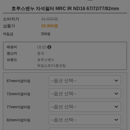
호루스벤누 자석필터 MRC IR ND16 67/72/77/82mm
소비자가
41,500원
상품가
35,900원
적립금
359원
배송비
(조건)
원산지
중국
브랜드
호루스벤누
독일쇼트/다층코팅
67mm어댑터링
72mm어댑터링
77mm어댑터링
82mm어댑터링