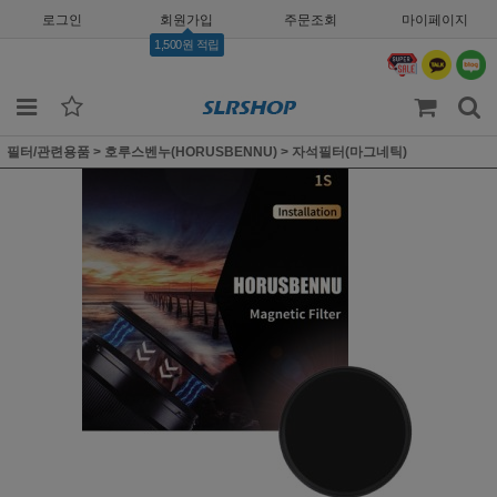
로그인
회원가입
주문조회
마이페이지
1,500원 적립
필터/관련용품
>
호루스벤누(HORUSBENNU)
>
자석필터(마그네틱)