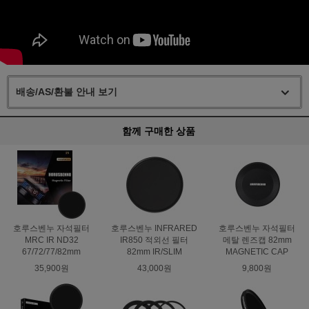
배송/AS/환불 안내 보기
함께 구매한 상품
호루스벤누 자석필터
호루스벤누 INFRARED
호루스벤누 자석필터
MRC IR ND32
IR850 적외선 필터
메탈 렌즈캡 82mm
67/72/77/82mm
82mm IR/SLIM
MAGNETIC CAP
35,900원
43,000원
9,800원