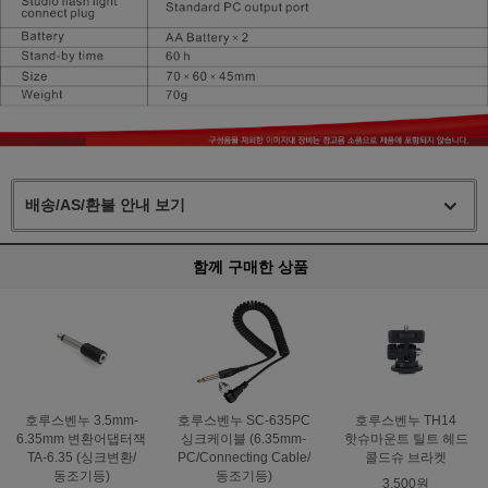
배송/AS/환불 안내 보기
함께 구매한 상품
호루스벤누 3.5mm-
호루스벤누 SC-635PC
호루스벤누 TH14
6.35mm 변환어댑터잭
싱크케이블 (6.35mm-
핫슈마운트 틸트 헤드
TA-6.35 (싱크변환/
PC/Connecting Cable/
콜드슈 브라켓
동조기등)
동조기등)
3,500원