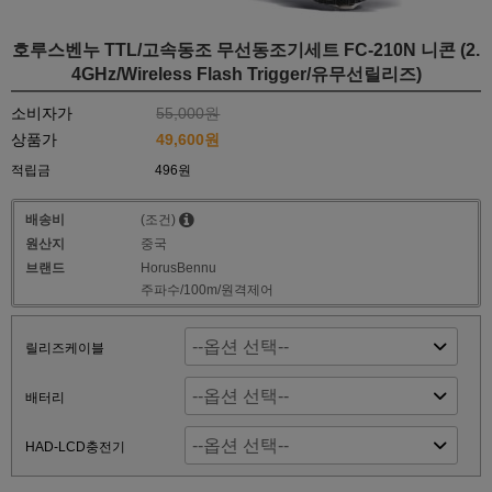
호루스벤누 TTL/고속동조 무선동조기세트 FC-210N 니콘 (2.
4GHz/Wireless Flash Trigger/유무선릴리즈)
소비자가
55,000원
상품가
49,600원
적립금
496원
배송비
(조건)
원산지
중국
브랜드
HorusBennu
주파수/100m/원격제어
릴리즈케이블
배터리
HAD-LCD충전기