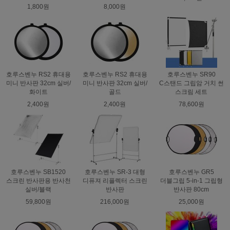
1,800원
8,000원
호루스벤누 RS2 휴대용
호루스벤누 RS2 휴대용
호루스벤누 SR90
미니 반사판 32cm 실버/
미니 반사판 32cm 실버/
C스탠드 그립암 거치 썬
화이트
골드
스크림 세트
2,400원
2,400원
78,600원
호루스벤누 SB1520
호루스벤누 SR-3 대형
호루스벤누 GR5
스크린 반사판용 반사천
디퓨져 리플렉터 스크린
더블그립 5-in-1 그립형
실버/블랙
반사판
반사판 80cm
59,800원
216,000원
25,000원