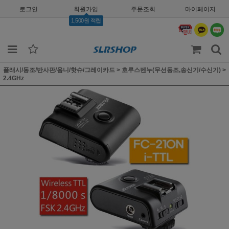
로그인
회원가입
주문조회
마이페이지
1,500원 적립
플래시/동조/반사판/옴니/핫슈/그레이카드
>
호루스벤누(무선동조,송신기/수신기)
>
2.4GHz