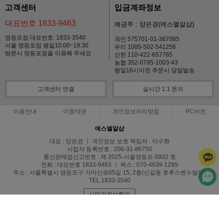
고객센터
입금계좌정보
대표번호 1833-9463
예금주 : 양은경(에스엘알샵)
영등포점 대표번호: 1833-3540
국민 575701-01-367085
서울 영등포점 평일10:00~19:30
우리 1005-502-541256
방문시 영등포점을 이용해 주세요
신한 110-422-657765
농협 352-0795-1003-43
평일16시이전 주문시 당일발송
고객센터 연결
실시간 1:1 문의
이용안내
이용약관
개인정보처리방침
PC버전
에스엘알샵
대표 : 양은경 ㅣ 개인정보 보호 책임자 : 이수환
사업자 등록번호 : 206-31-86750
통신판매업신고번호 : 제 2025-서울영등포-0932 호
전화 : 대표번호 1833-9463 ㅣ 팩스 : 070-4639-1299
주소 : 서울특별시 영등포구 가마산로65길 15, 2층(신길동 호루스벤누빌딩)
TEL.1833-3540
사업자정보확인
COPYRIGHT(C)에스엘알샵(SLRSHOP) ALL RIGHTS RESERVED.