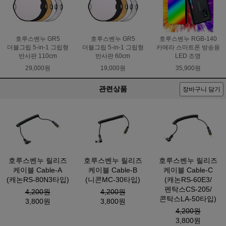
호루스벤누 GR5
호루스벤누 GR5
호루스벤누 RGB-140
더블그립 5-in-1 그립형
더블그립 5-in-1 그립형
카메라 스마트폰 방송용
반사판 110cm
반사판 60cm
LED 조명
29,000원
19,000원
35,900원
관련상품
장바구니 담기
호루스벤누 릴리즈
호루스벤누 릴리즈
호루스벤누 릴리즈
케이블 Cable-A
케이블 Cable-B
케이블 Cable-C
(캐논RS-80N3타입)
(니콘MC-30타입)
(캐논RS-60E3/
펜탁스CS-205/
4,200원
4,200원
콘탁스LA-50타입)
3,800원
3,800원
4,200원
3,800원