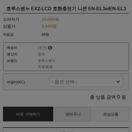
호루스벤누 EX2-LCD 호환충전기 니콘 EN-EL3e/EN-EL3
소비자가
12,000원
상품가
6,990원
적립금
69원
배송비
(조건)
원산지
중국
브랜드
호루스벤누
듀얼/슬림
어댑터(KC)
0
총 상품 금액
원
바로 구매하기
장바구니
관심상품