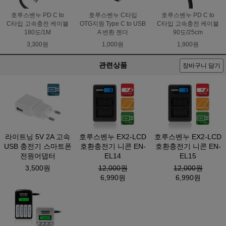
호루스벤누 PD C to
호루스벤누 C타입
호루스벤누 PD C to
C타입 고속충전 케이블
OTG지원 Type C to USB
C타입 고속충전 케이블
180도/1M
A 변환 젠더
90도/25cm
3,300원
1,000원
1,900원
관련상품
장바구니 담기
라이트닝 5V 2A 고속
호루스벤누 EX2-LCD
호루스벤누 EX2-LCD
USB 충전기 스마트폰
호환충전기 니콘 EN-
호환충전기 니콘 EN-
전원어댑터
EL14
EL15
3,500원
12,000원
12,000원
6,990원
6,990원