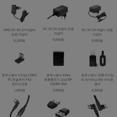
DC 9V 2A 어댑터 전원
KRD DC 9V 2A 어댑터
DC 9V 3A 어댑터 전원
아답터
전원 아답터
아답터
9,000원
6,200원
9,000원
호루스벤누 C타입-USB A
호루스벤누 Extra
호루스벤누 USB C타입
PC연결젠더 FX3
호환충전기 삼성 BP-
to 라이트닝 8핀 아이폰
핀마이크용
70A/BP-85A
젠더
1,800원
3,800원
3,300원