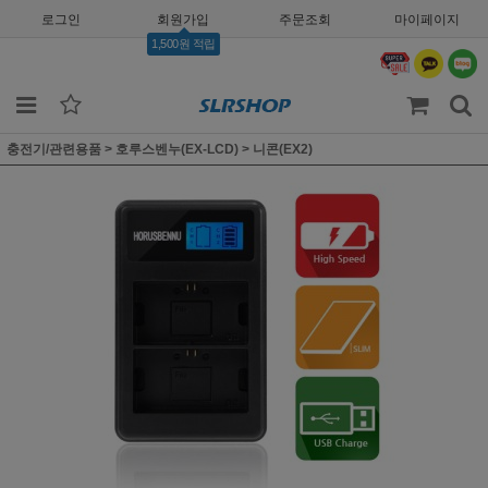
로그인
회원가입
주문조회
마이페이지
1,500원 적립
충전기/관련용품
>
호루스벤누(EX-LCD)
>
니콘(EX2)