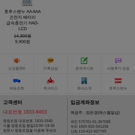
호루스벤누 AA AAA
건전지 배터리
급속충전기 HAD-
LCD
14,300원
9,900원
신상품300
카톡상담
문의게시판
사용후기 모음
배송조회
퀵서비스
회사소개
호루스벤누
고객센터
입금계좌정보
대표번호 1833-9463
예금주 : 양은경(에스엘알샵)
영등포점 대표번호: 1833-3540
국민 575701-01-367085
서울 영등포점 평일10:00~19:30
우리 1005-502-541256
방문시 영등포점을 이용해 주세요
신한 110-422-657765