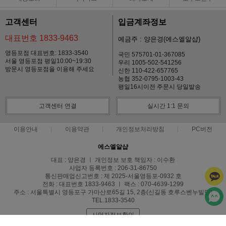
고객센터
입금계좌정보
대표번호 1833-9463
예금주 : 양은경(에스엘알샵)
영등포점 대표번호: 1833-3540
국민 575701-01-367085
서울 영등포점 평일10:00~19:30
우리 1005-502-541256
방문시 영등포점을 이용해 주세요
신한 110-422-657765
농협 352-0795-1003-43
평일16시이전 주문시 당일발송
고객센터 연결
실시간 1:1 문의
이용안내
이용약관
개인정보처리방침
PC버전
에스엘알샵
대표 : 양은경 ㅣ 개인정보 보호 책임자 : 이수환
사업자 등록번호 : 206-31-86750
통신판매업신고번호 : 제 2025-서울영등포-0932 호
전화 : 대표번호 1833-9463 ㅣ 팩스 : 070-4639-1299
주소 : 서울특별시 영등포구 가마산로65길 15, 2층(신길동 호루스벤누빌딩)
TEL.1833-3540
사업자정보확인