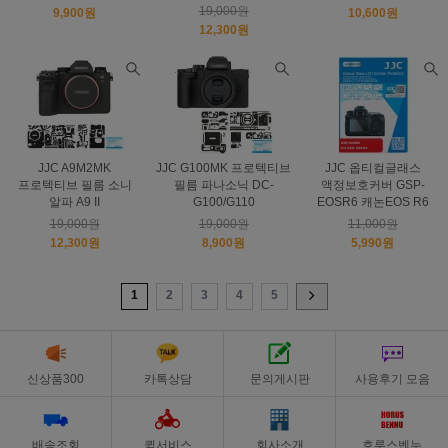
19,000원
9,900원
10,600원
12,300원
JJC A9M2MK
JJC G100MK 프로텍티브
JJC 옵티컬글래스
프로텍티브 필름 소니
필름 파나소닉 DC-
액정보호커버 GSP-
알파 A9 II
G100/G110
EOSR6 캐논EOS R6
19,000원
19,000원
11,000원
12,300원
8,900원
5,990원
1
2
3
4
5
신상품300
카톡상담
문의게시판
사용후기 모음
배송조회
퀵서비스
회사소개
호루스벤누