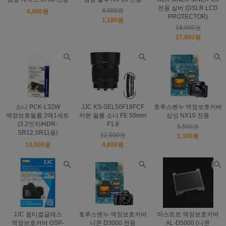
전용 실버 (DSLR LCD
4,000원
4,000원
PROTECTOR)
1,180원
18,000원
17,000원
소니 PCK-L32W
JJC KS-SEL50F18FCF
호루스벤누 액정보호커버
액정보호필름 2매1세트
카본 필름 소니 FE 50mm
삼성 NX10 전용
(3.2인치/HDR-
F1.8
5,500원
SR12,SR11용)
12,500원
1,300원
19,000원
4,800원
JJC 옵티컬글래스
호루스벤누 액정보호커버
아스트로 액정보호커버
액정보호커버 GSP-
니콘 D3000 전용
AL-D5000 (니콘