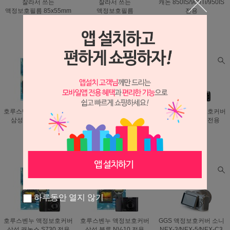
잘라서 쓰는
잘라서 쓰는
캐논 850IS/900Ti/950IS
액정보호필름 85x55mm
액정보호필름
전용
170x115mm
2,500원
4,000원
6,000원
190원
990원
990원
호루스벤누 액정보호커버
호루스벤누 액정보호커버
호루스벤누 액정보호커버
삼성 블루 NV-3 전용
캐논 850IS/900Ti/950IS
올림푸스 E-520 전용
전용
4,000원
5,000원
4,000원
1,180원
990원
하루동안 열지 않기
호루스벤누 액정보호커버
호루스벤누 액정보호커버
GGS 액정보호커버 소니
삼성 캐녹스 S730 전용
삼성 블루 NV-10 전용
NEX-3/NEX-5/NEX-C3