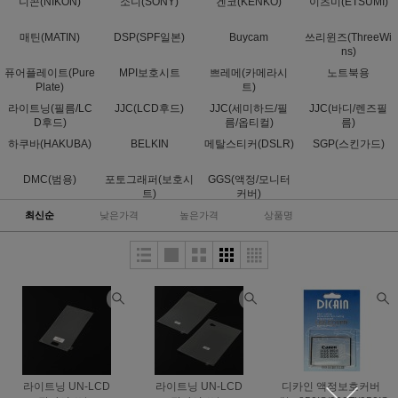
니콘(NIKON)
소니(SONY)
겐코(KENKO)
이츠미(ETSUMI)
매틴(MATIN)
DSP(SPF일본)
Buycam
쓰리윈즈(ThreeWi
ns)
퓨어플레이트(Pure
MPI보호시트
쁘레메(카메라시
노트북용
Plate)
트)
라이트닝(필름/LC
JJC(LCD후드)
JJC(세미하드/필
JJC(바디/렌즈필
D후드)
름/옵티컬)
름)
하쿠바(HAKUBA)
BELKIN
메탈스티커(DSLR)
SGP(스킨가드)
DMC(범용)
포토그래퍼(보호시
GGS(액정/모니터
트)
커버)
최신순
낮은가격
높은가격
상품명
라이트닝 UN-LCD
라이트닝 UN-LCD
디카인 액정보호커버