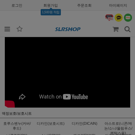
로그인
회원가입
주문조회
마이페이지
1,500원 적립
액정보호/보호시트
호루스벤누(커버/
디카인(보호시트)
디카인(DICAIN)
아스트로(니콘/캐
후드)
논/소니/올림푸스/
펜탁스용)